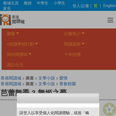
Skip
教城主頁
教師
中學生
小學生
繁
登入/註冊
|
|
English
to
家長
main
content
圖書
好書推介
e悅讀學校計劃
閱讀服務
我的閱讀城
十本好讀
漫話生活
香港閱讀城
> 圖書 >
文學小說
>
愛情
香港閱讀城
> 圖書 >
文學小說
>
青春校園
芭蕾舞季 3 舞姬之夢
0
請登入以享受個人化閱讀體驗，或按「略