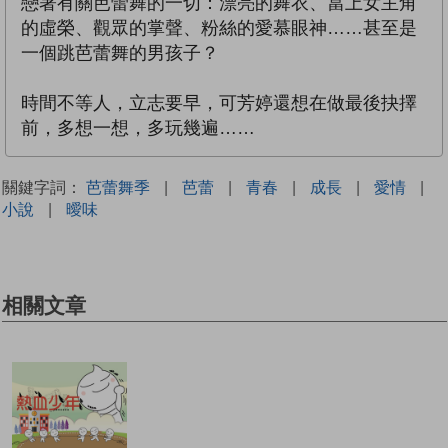
戀著有關芭蕾舞的一切：漂亮的舞衣、當上女主角
的虛榮、觀眾的掌聲、粉絲的愛慕眼神……甚至是
一個跳芭蕾舞的男孩子？
時間不等人，立志要早，可芳婷還想在做最後抉擇
前，多想一想，多玩幾遍……
關鍵字詞：
芭蕾舞季
|
芭蕾
|
青春
|
成長
|
愛情
|
小說
|
曖味
相關文章