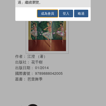
過」繼續瀏覽。
成為會員
登入
略過
作者：
江澄 （著）
出版社：
花千樹
出版日期：
01/2014
國際書號：
9789888042005
叢書：
芭蕾舞季
加入閱讀紀錄