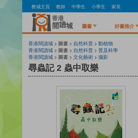
Skip
教城主頁
教師
中學生
小學生
家長
to
main
content
圖書
好書推介
香港閱讀城
> 圖書 >
自然科普
>
動植物
香港閱讀城
> 圖書 >
自然科普
>
普及科學
香港閱讀城
> 圖書 >
文化藝術
>
攝影
尋蟲記 2 蟲中取樂