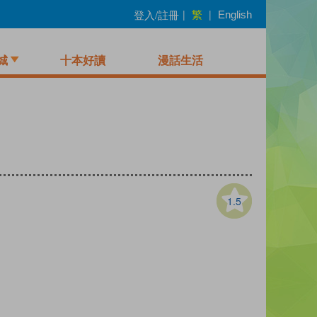
繁
登入/註冊
|
|
English
城
十本好讀
漫話生活
1.5