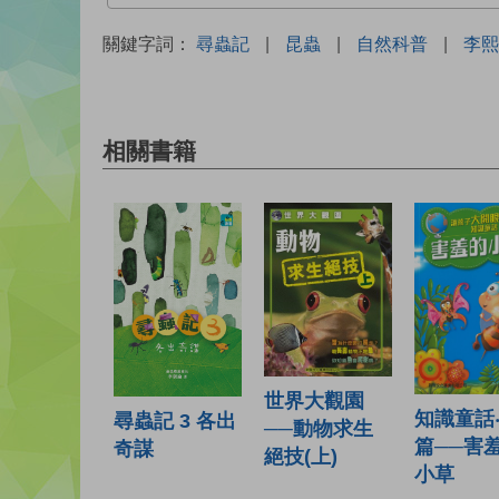
關鍵字詞：
尋蟲記
|
昆蟲
|
自然科普
|
李熙
相關書籍
世界大觀園
知識童話
尋蟲記 3 各出
──動物求生
篇──害
奇謀
絕技(上)
小草