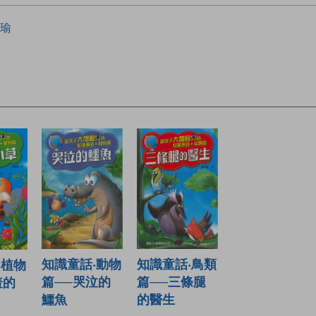
瑜
知識童話‧動物
知識童話‧鳥類
‧植物
篇──哭泣的
篇──三條腿
羞的
鱷魚
的醫生