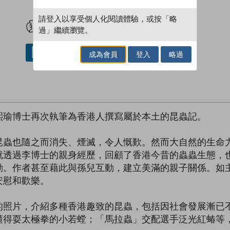
試閲
加入閱讀紀錄
請登入以享受個人化閱讀體驗，或按「略
過」繼續瀏覽。
借閱實體書
成為會員
登入
略過
熙瑜博士再次執筆為香港人撰寫屬於本土的昆蟲記。
昆蟲也隨之而消失、煙滅，令人慨歎。然而大自然的生命
就透過李博士的親身經歷，回顧了香港今昔的蟲蟲生態，
動。作者甚至藉此與孫兒互動，建立美滿的親子關係。如
安慰和歡樂。
的照片，介紹多種香港趣致的昆蟲，包括因社會發展漸已
懂得耍太極拳的小若螳；「馬拉蟲」交配選手泛光紅蝽等