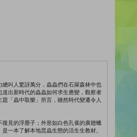
力總叫人驚訝萬分，蟲蟲們在石屎森林中也
也道出新時代的蟲蟲如何求生應變，觀察者
主題「蟲中取樂」所言，雖然時代變遷令人
不復見的浮塵子；外形如白色孔雀的廣翅蠟
，是一本了解本地昆蟲生態的活生生教材。