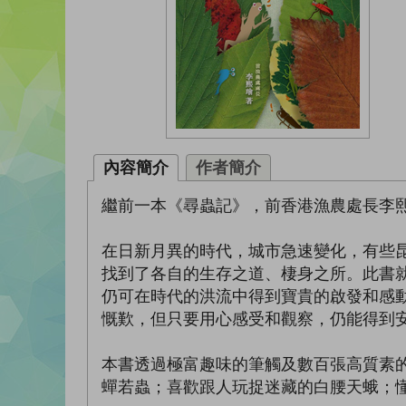
內容簡介
作者簡介
繼前一本《尋蟲記》，前香港漁農處長李
在日新月異的時代，城市急速變化，有些
找到了各自的生存之道、棲身之所。此書
仍可在時代的洪流中得到寶貴的啟發和感
慨歎，但只要用心感受和觀察，仍能得到
本書透過極富趣味的筆觸及數百張高質素
蟬若蟲；喜歡跟人玩捉迷藏的白腰天蛾；