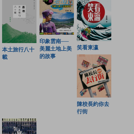
印象雲南──
笑看東瀛
美麗土地上美
本土旅行八十
的故事
載
陳校長約你去
行街