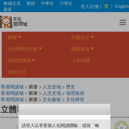
Skip
教城主頁
教師
中學生
小學生
繁
登入/註冊
|
|
English
to
家長
main
content
圖書
好書推介
e悅讀學校計劃
閱讀服務
我的閱讀城
十本好讀
漫話生活
香港閱讀城
> 圖書 >
人文史地
>
歷史
香港閱讀城
> 圖書 >
人文史地
>
地理旅遊
香港閱讀城
> 圖書 >
文化藝術
>
文化研究
立體看敦煌
請登入以享受個人化閱讀體驗，或按「略
0