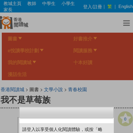
Skip
教城主頁
教師
中學生
小學生
繁
登入/註冊
|
|
English
to
家長
main
content
圖書
好書推介
e悅讀學校計劃
閱讀服務
我的閱讀城
十本好讀
漫話生活
香港閱讀城
> 圖書 >
文學小說
>
青春校園
我不是草莓族
0
請登入以享受個人化閱讀體驗，或按「略