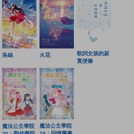
歌詞女孩的寂
火花
洛絲
寞便條
魔法公主學院
魔法公主學院
19：回憶圖書
20：聖代學院