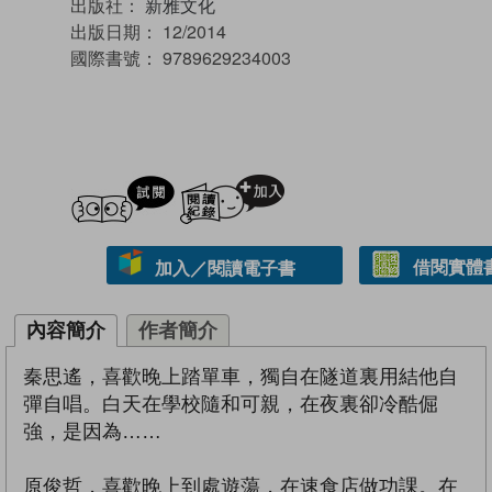
出版社：
新雅文化
出版日期：
12/2014
國際書號：
9789629234003
試閲
加入閱讀紀錄
借閱實體
加入／閱讀電子書
內容簡介
作者簡介
秦思遙，喜歡晚上踏單車，獨自在隧道裏用結他自
彈自唱。白天在學校隨和可親，在夜裏卻冷酷倔
強，是因為……
原俊哲，喜歡晚上到處遊蕩，在速食店做功課。在