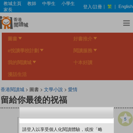
Skip
教城主頁
教師
中學生
小學生
繁
登入/註冊
|
|
English
to
家長
main
content
圖書
好書推介
e悅讀學校計劃
閱讀服務
我的閱讀城
十本好讀
漫話生活
香港閱讀城
> 圖書 >
文學小說
>
愛情
留給你最後的祝福
5
請登入以享受個人化閱讀體驗，或按「略