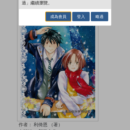
過」繼續瀏覽。
成為會員
登入
略過
作者：
利倚恩 （著）