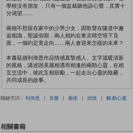
學校沒有朋友 ，只有一個盆栽聽他訴心聲，其實十
分渴望……
兩個不想留在家中的少男少女，因歌聲在隧道中邂
逅相識，聖誕假期，兩人相約在東京晴空塔下見
面，一個約定竟走向……兩人會迎來怎樣的未來？
本書延續利倚恩作品情感真摯感人、文字溫暖清新
的風格，講述因美麗相遇而相逢的兩顆心靈，在相
互交流中，彼此互相鼓勵，一起走出心靈的陰霾，
共同成長的故事。
關鍵字詞：
利倚恩
|
音樂
|
藝術
|
回憶
|
觸‧動心靈
相關書籍