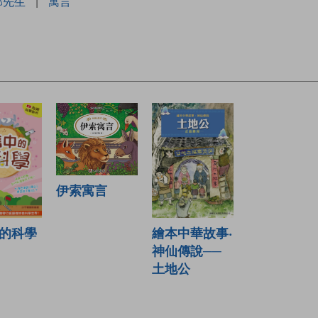
郭先生
|
寓言
伊索寓言
繪本中華故事‧
的科學
神仙傳說──
土地公