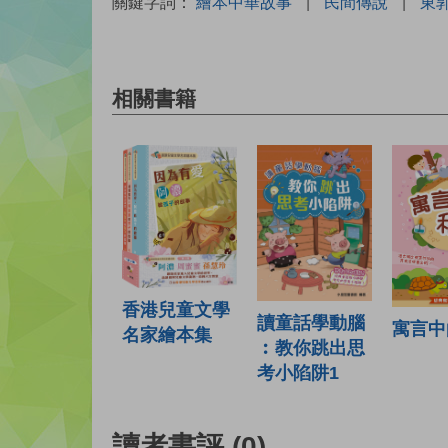
關鍵字詞：
繪本中華故事
|
民間傳說
|
東
相關書籍
香港兒童文學
讀童話學動腦
寓言中
名家繪本集
︰教你跳出思
考小陷阱1
讀者書評
(0)