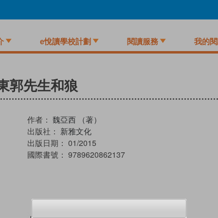
介
e悅讀學校計劃
閱讀服務
我的閱
─東郭先生和狼
作者：
魏亞西 （著）
出版社：
新雅文化
出版日期：
01/2015
國際書號：
9789620862137
試閲
加入閱讀紀錄