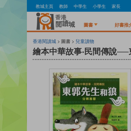
Skip
教城主頁
教師
中學生
小學生
家長
to
main
content
圖書
好書推
香港閱讀城
> 圖書 >
兒童讀物
繪本中華故事‧民間傳說─