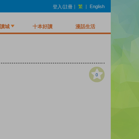
繁
登入/註冊
|
|
English
讀城
十本好讀
漫話生活
0