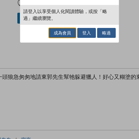
請登入以享受個人化閱讀體驗，或按「略
過」繼續瀏覽。
借閱實體書
成為會員
登入
略過
一頭狼急匆匆地請東郭先生幫牠躲避獵人！好心又糊塗的