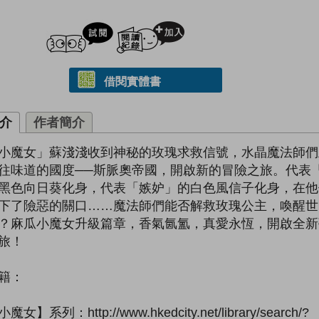
試閲
加入閱讀紀錄
借閱實體書
介
作者簡介
小魔女」蘇淺淺收到神秘的玫瑰求救信號，水晶魔法師們
往味道的國度──斯脈奧帝國，開啟新的冒險之旅。代表
黑色向日葵化身，代表「嫉妒」的白色風信子化身，在他
下了險惡的關口……魔法師們能否解救玫瑰公主，喚醒世
？麻瓜小魔女升級篇章，香氣氤氳，真愛永恆，開啟全新
旅！
籍：
女】系列：http://www.hkedcity.net/library/search/?