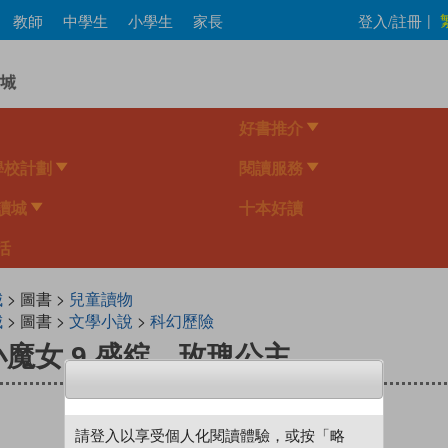
Skip
教師
中學生
小學生
家長
登入/註冊
|
to
main
content
好書推介
學校計劃
閱讀服務
讀城
十本好讀
活
城
> 圖書 >
兒童讀物
城
> 圖書 >
文學小說
>
科幻歷險
魔女 9 盛綻．玫瑰公主
請登入以享受個人化閱讀體驗，或按「略