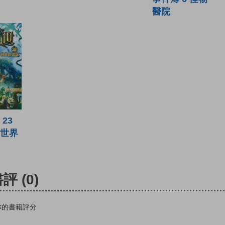
醫院
23
世界
書評
(0)
你的書籍評分