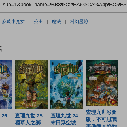
de_sub=1&book_name=%B3%C2%A5%CA%A4p%C5%
：
麻瓜小魔女
|
公主
|
魔法
|
科幻歷險
籍
查理九世彩圖
查理九世 25
查理九世 24
26
版．不可思議
稻草人之鄉
末日浮空城
事件簿 6 怪物