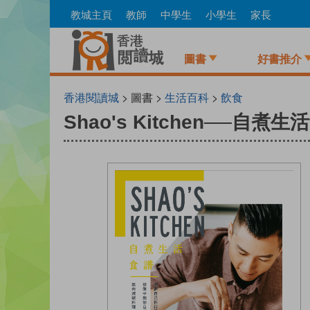
Skip
教城主頁
教師
中學生
小學生
家長
to
main
content
圖書
好書推介
香港閱讀城
> 圖書 >
生活百科
>
飲食
Shao's Kitchen──自煮生