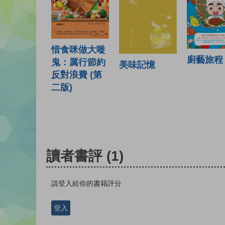
惜食咪做大嘥
廚藝旅程
鬼：厲行節約
美味記憶
反對浪費 (第
二版)
讀者書評
(1)
請登入給你的書籍評分
登入