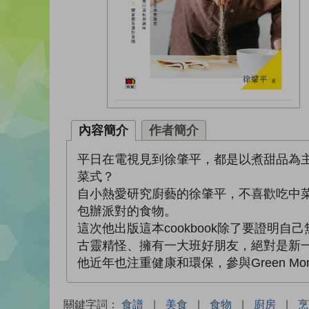
內容簡介
作者簡介
平日在電視見到徐肇平，都是以煮甜品為
菜式？
自小熱愛研究廚藝的徐肇平，不喜歡吃中
包辦派對的食物。
這次他出版這本cookbook除了要證明
古靈精怪、擁有一大班好朋友，絕對是新
他近年也注重健康和環保，參與Green Mo
關鍵字詞：
食譜
|
美食
|
食物
|
廚房
|
烹