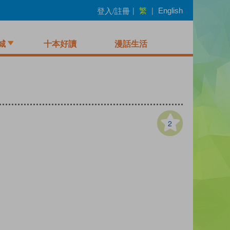
繁
登入/註冊
|
|
English
城
十本好讀
漫話生活
2