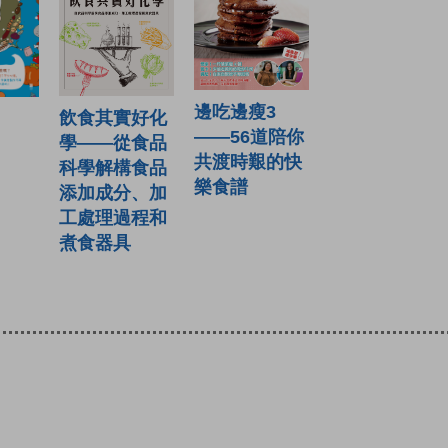
邊吃邊瘦3
飲食其實好化
——56道陪你
學——從食品
共渡時艱的快
科學解構食品
樂食譜
添加成分、加
工處理過程和
煮食器具