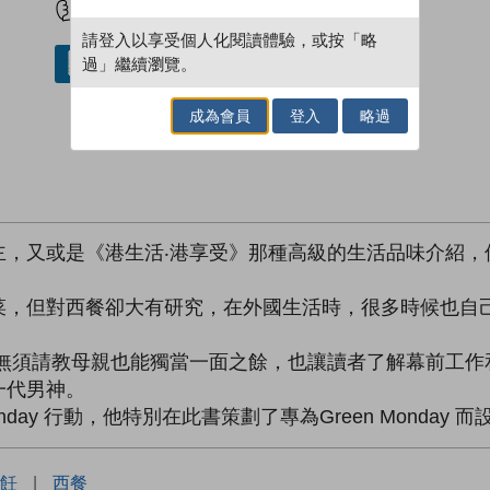
請登入以享受個人化閱讀體驗，或按「略
過」繼續瀏覽。
借閱實體書
成為會員
登入
略過
主，又或是《港生活‧港享受》那種高級的生活品味介紹，
菜，但對西餐卻大有研究，在外國生活時，很多時候也自
自己無須請教母親也能獨當一面之餘，也讓讀者了解幕前工作
一代男神。
nday 行動，他特別在此書策劃了專為Green Monday
飪
|
西餐