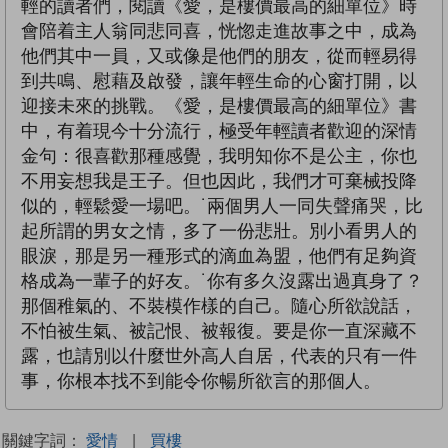
輕的讀者們，閱讀《愛，是樓價最高的細單位》時
會陪着主人翁同悲同喜，恍惚走進故事之中，成為
他們其中一員，又或像是他們的朋友，從而輕易得
到共鳴、慰藉及啟發，讓年輕生命的心窗打開，以
迎接未來的挑戰。《愛，是樓價最高的細單位》書
中，有着現今十分流行，極受年輕讀者歡迎的深情
金句：很喜歡那種感覺，我明知你不是公主，你也
不用妄想我是王子。但也因此，我們才可棄械投降
似的，輕鬆愛一場吧。˙兩個男人一同失聲痛哭，比
起所謂的男女之情，多了一份悲壯。別小看男人的
眼淚，那是另一種形式的滴血為盟，他們有足夠資
格成為一輩子的好友。˙你有多久沒露出過真身了？
那個稚氣的、不裝模作樣的自己。隨心所欲說話，
不怕被生氣、被記恨、被報復。要是你一直深藏不
露，也請別以什麼世外高人自居，代表的只有一件
事，你根本找不到能令你暢所欲言的那個人。
關鍵字詞：
愛情
|
買樓