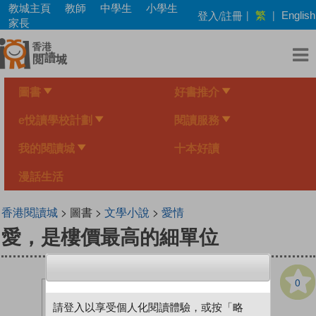
Skip
教城主頁
教師
中學生
小學生
繁
登入/註冊
|
|
English
to
家長
main
content
圖書
好書推介
e悅讀學校計劃
閱讀服務
我的閱讀城
十本好讀
漫話生活
香港閱讀城
> 圖書 >
文學小說
>
愛情
愛，是樓價最高的細單位
0
請登入以享受個人化閱讀體驗，或按「略