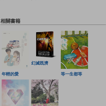
相關書籍
幻滅既濟
年輕的愛
等一生都等