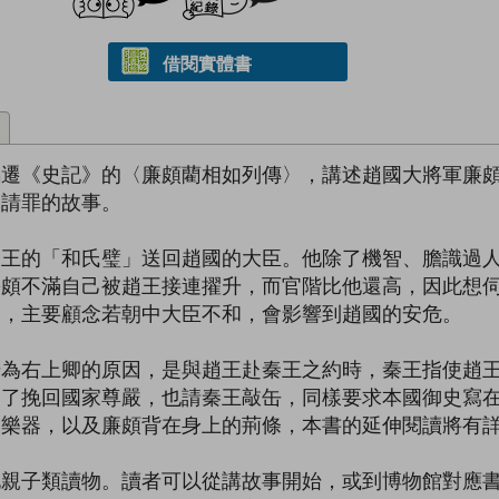
借閱實體書
馬遷《史記》的〈廉頗藺相如列傳〉，講述趙國大將軍廉
如請罪的故事。
趙王的「和氏璧」送回趙國的大臣。他除了機智、膽識過
廉頗不滿自己被趙王接連擢升，而官階比他還高，因此想
讓，主要顧念若朝中大臣不和，會影響到趙國的安危。
升為右上卿的原因，是與趙王赴秦王之約時，秦王指使趙
為了挽回國家尊嚴，也請秦王敲缶，同樣要求本國御史寫
」樂器，以及廉頗背在身上的荊條，本書的延伸閱讀將有
化親子類讀物。讀者可以從講故事開始，或到博物館對應