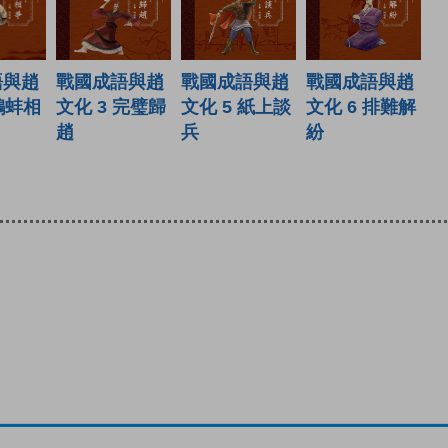
戰國成語與趙
戰國成語與趙
戰國成語與趙
語與趙
文化 3 完璧歸
文化 5 紙上談
文化 6 排難解
 鷸蚌相
趙
兵
紛