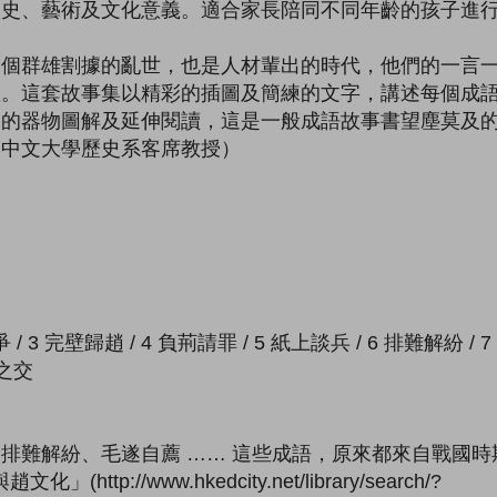
歷史、藝術及文化意義。適合家長陪同不同年齡的孩子進
一個群雄割據的亂世，也是人材輩出的時代，他們的一言
產。這套故事集以精彩的插圖及簡練的文字，講述每個成
中的器物圖解及延伸閱讀，這是一般成語故事書望塵莫及
港中文大學歷史系客席教授）
 / 3 完壁歸趙 / 4 負荊請罪 / 5 紙上談兵 / 6 排難解紛 / 
道之交
排難解紛、毛遂自薦 …… 這些成語，原來都來自戰國
ttp://www.hkedcity.net/library/search/?