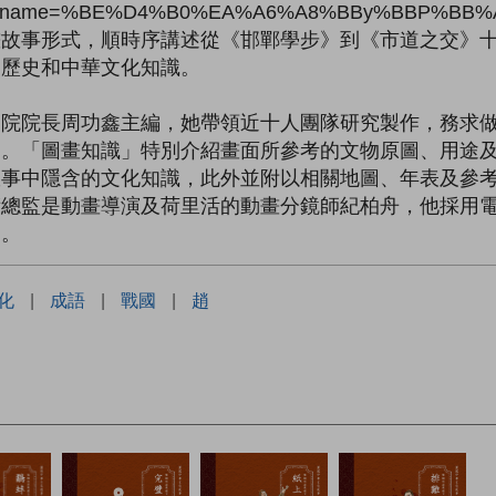
ook_name=%BE%D4%B0%EA%A6%A8%BBy%BBP%BB
畫故事形式，順時序講述從《邯鄲學步》到《市道之交》
國歷史和中華文化知識。
物院院長周功鑫主編，她帶領近十人團隊研究製作，務求
處。「圖畫知識」特別介紹畫面所參考的文物原圖、用途
故事中隱含的文化知識，此外並附以相關地圖、年表及參
術總監是動畫導演及荷里活的動畫分鏡師紀柏舟，他採用
力。
化
|
成語
|
戰國
|
趙