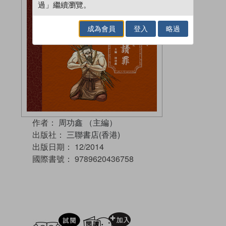
過」繼續瀏覽。
成為會員
登入
略過
作者：
周功鑫 （主編）
出版社：
三聯書店(香港)
出版日期：
12/2014
國際書號：
9789620436758
試閲
加入閱讀紀錄