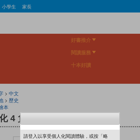
Skip
小學生
家長
to
main
content
好書推介
閱讀服務
十本好讀
字
>
中文
地
>
歷史
繪本
 4 負荊請罪
請登入以享受個人化閱讀體驗，或按「略