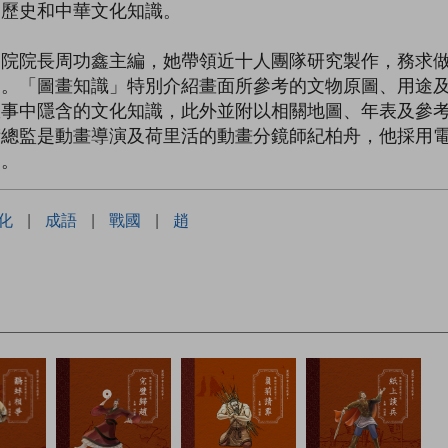
國歷史和中華文化知識。
物院院長周功鑫主編，她帶領近十人團隊研究製作，務求
處。「圖畫知識」特別介紹畫面所參考的文物原圖、用途
故事中隱含的文化知識，此外並附以相關地圖、年表及參
術總監是動畫導演及荷里活的動畫分鏡師紀柏舟，他採用
力。
化
|
成語
|
戰國
|
趙