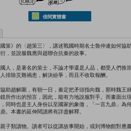
借閱實體書
戰國策》的〈趙策三〉，講述戰國時期名士魯仲連如何協
垣衍，並說服魏應與趙聯合抗秦的故事。
齊國人，是著名的策士，不論才學還是人品，都受人們推
助人排除災難禍患，解決紛爭，而且不收取報酬。
不協助趙解圍，有朝一日，秦定把矛頭指向魏，那時魏王
借鏡所作出的預言，因此，能有力地說服對手。而畫面出
大，同時也是主人身份以至國家的象徵，「一言九鼎」為
個鼎。本書的延伸閱讀將有詳盡解釋。
化親子類讀物。讀者可以從講故事開始，或到博物館對應