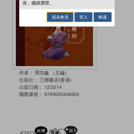
過」繼續瀏覽。
成為會員
登入
略過
作者：
周功鑫 （主編）
出版社：
三聯書店(香港)
出版日期：
12/2014
國際書號：
9789620436802
試閲
加入閱讀紀錄