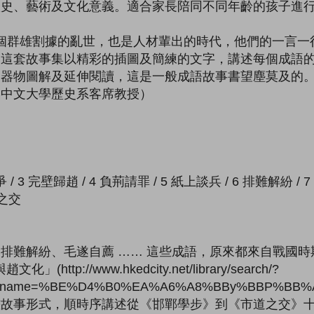
歷史、藝術及文化意義。適合家長陪同不同年齡的孩子進
個群雄割據的亂世，也是人材輩出的時代，他們的一言一
。這套故事集以精彩的插圖及簡練的文字，講述每個成語
器物圖解及延伸閱讀，這是一般成語故事書望塵莫及的。
港中文大學歷史系客席教授）
 / 3 完壁歸趙 / 4 負荊請罪 / 5 紙上談兵 / 6 排難解紛 / 
道之交
排難解紛、毛遂自薦 …… 這些成語，原來都來自戰國
ttp://www.hkedcity.net/library/search/?
ook_name=%BE%D4%B0%EA%A6%A8%BBy%BBP%BB
畫故事形式，順時序講述從《邯鄲學步》到《市道之交》