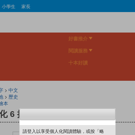
Skip
小學生
家長
to
main
content
好書推介
閱讀服務
十本好讀
字
>
中文
地
>
歷史
繪本
 6 排難解紛
請登入以享受個人化閱讀體驗，或按「略