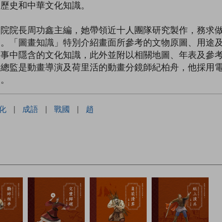
國歷史和中華文化知識。
物院院長周功鑫主編，她帶領近十人團隊研究製作，務求
處。「圖畫知識」特別介紹畫面所參考的文物原圖、用途
故事中隱含的文化知識，此外並附以相關地圖、年表及參
術總監是動畫導演及荷里活的動畫分鏡師紀柏舟，他採用
力。
化
|
成語
|
戰國
|
趙