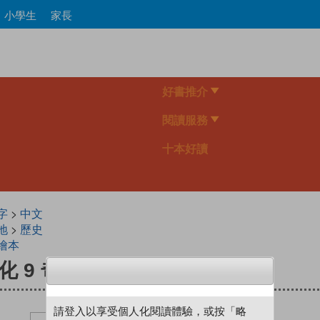
Skip
小學生
家長
to
main
content
好書推介
閱讀服務
十本好讀
字
>
中文
地
>
歷史
繪本
 9 奇貨可居
請登入以享受個人化閱讀體驗，或按「略