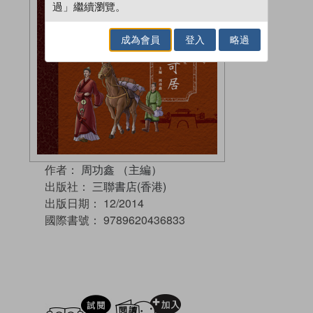
過」繼續瀏覽。
成為會員
登入
略過
作者：
周功鑫 （主編）
出版社：
三聯書店(香港)
出版日期：
12/2014
國際書號：
9789620436833
試閲
加入閱讀紀錄