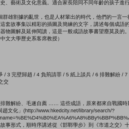
歷史、藝術及文化意義。適合家長陪同不同年齡的孩子進
個群雄割據的亂世，也是人材輩出的時代，他們的一言一
。這套故事集以精彩的插圖及簡練的文字，講述每個成語
器物圖解及延伸閱讀，這是一般成語故事書望塵莫及的。
港中文大學歷史系客席教授）
 / 3 完壁歸趙 / 4 負荊請罪 / 5 紙上談兵 / 6 排難解紛 / 
道之交
排難解紛、毛遂自薦 …… 這些成語，原來都來自戰國
ttp://www.hkedcity.net/library/search/?
ook_name=%BE%D4%B0%EA%A6%A8%BBy%BBP%BB
畫故事形式，順時序講述從《邯鄲學步》到《市道之交》