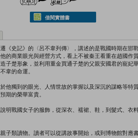
借閱實體書
馬遷《史記》的〈呂不韋列傳〉，講述的是戰國時期在邯
用他的商業眼光與經營方式，看上不被秦王看重在趙國作
塑造子楚形象，並利用重金買通子楚的父親安國君的寵妃
呂不韋的命運。
鍵於他獨到的眼光、人情世故的掌握以及深沉的謀略等特
所預期的榮華富貴。
要說明戰國女子的服飾，從深衣、襦裙、鞋，到髮式、衣
化親子類讀物。讀者可以從講故事開始，或到博物館對應