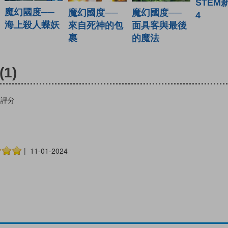
STEM
魔幻國度──
魔幻國度──
魔幻國度──
4
海上殺人蝶妖
來自死神的包
面具客與最後
裹
的魔法
(1)
籍評分
| 11-01-2024