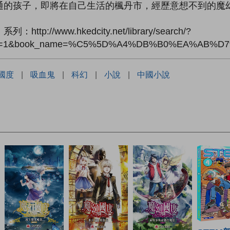
通的孩子，即將在自己生活的楓丹市，經歷意想不到的魔
ttp://www.hkedcity.net/library/search/?
sub=1&book_name=%C5%5D%A4%DB%B0%EA%AB%D
國度
|
吸血鬼
|
科幻
|
小說
|
中國小說