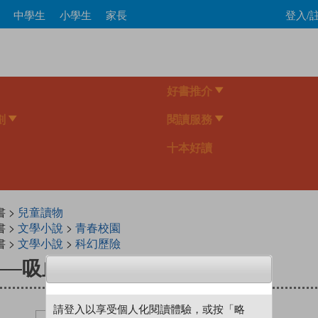
Skip
中學生
小學生
家長
登入/
to
main
content
好書推介
劃
閱讀服務
十本好讀
書 >
兒童讀物
書 >
文學小說
>
青春校園
書 >
文學小說
>
科幻歷險
──吸血鬼之淚
請登入以享受個人化閱讀體驗，或按「略