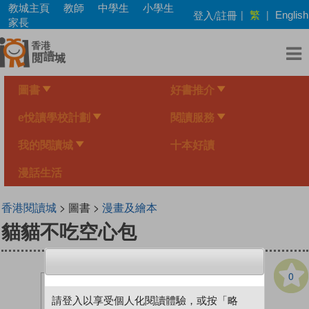
Skip
教城主頁
教師
中學生
小學生
繁
登入/註冊
|
|
English
to
家長
main
content
圖書
好書推介
e悅讀學校計劃
閱讀服務
我的閱讀城
十本好讀
漫話生活
香港閱讀城
> 圖書 >
漫畫及繪本
貓貓不吃空心包
0
請登入以享受個人化閱讀體驗，或按「略