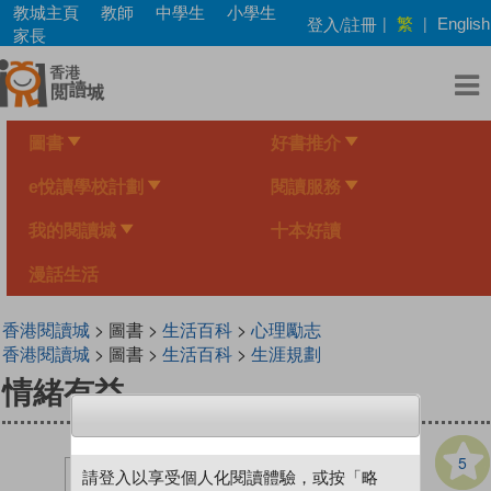
Skip
教城主頁
教師
中學生
小學生
繁
登入/註冊
|
|
English
to
家長
main
content
圖書
好書推介
e悅讀學校計劃
閱讀服務
我的閱讀城
十本好讀
漫話生活
香港閱讀城
> 圖書 >
生活百科
>
心理勵志
香港閱讀城
> 圖書 >
生活百科
>
生涯規劃
情緒有益
5
請登入以享受個人化閱讀體驗，或按「略