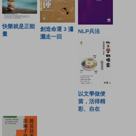
快樂就是正能
創造命運 3 瀟
NLP兵法
量
灑走一回
以文學做便
當，活得精
彩、自在