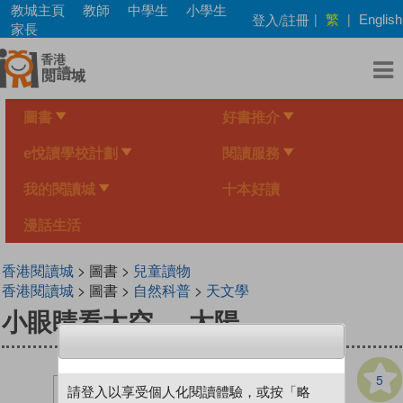
Skip
教城主頁
教師
中學生
小學生
繁
登入/註冊
|
|
English
to
家長
main
content
圖書
好書推介
e悅讀學校計劃
閱讀服務
我的閱讀城
十本好讀
漫話生活
香港閱讀城
> 圖書 >
兒童讀物
香港閱讀城
> 圖書 >
自然科普
>
天文學
小眼睛看太空──太陽
5
請登入以享受個人化閱讀體驗，或按「略