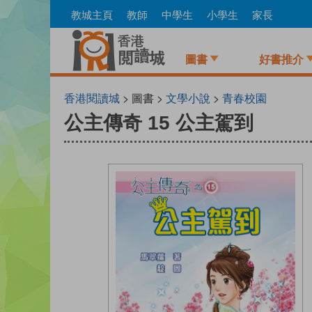
Skip
教城主頁
教師
中學生
小學生
家長
to
main
content
圖書
好書推介
香港閱讀城
> 圖書 >
文學小說
>
青春校園
公主傳奇 15 公主駕到