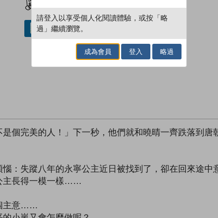
請登入以享受個人化閱讀體驗，或按「略
過」繼續瀏覽。
借閱實體書
成為會員
登入
略過
不是個完美的人！」下一秒，他們就和曉晴一齊跌落到唐
煩惱：失蹤八年的永寧公主近日被找到了，卻在回來途中
公主長得一模一樣……
個主意……
平的小嵐又會怎麼做呢？