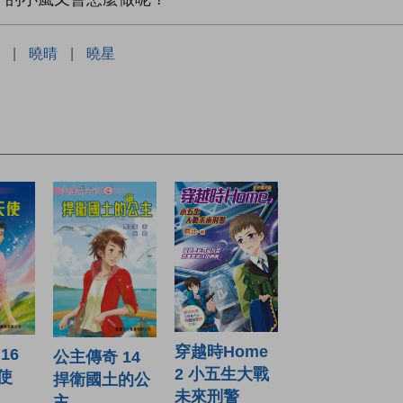
|
曉晴
|
曉星
穿越時Home
16
公主傳奇 14
2 小五生大戰
使
捍衛國土的公
未來刑警
主