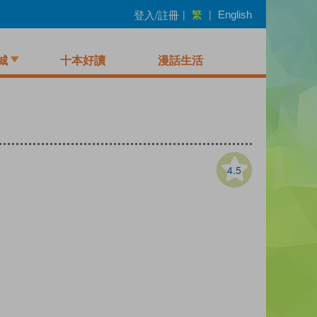
繁
登入/註冊
|
|
English
城
十本好讀
漫話生活
4.5