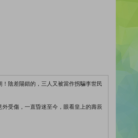
朝！陰差陽錯的，三人又被當作拐騙李世民
意外受傷，一直昏迷至今，眼看皇上的壽辰