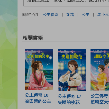
關鍵字詞：
公主傳奇
|
穿越
|
公主
|
馬小嵐
相關書籍
公主傳奇 18
公主傳奇 
公主傳奇 17
被囚禁的公主
超時空天
失蹤的校花