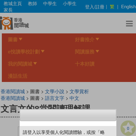
Skip
教城主頁
教師
中學生
小學生
繁
登入/註冊
|
|
English
to
家長
main
content
圖書
好書推介
e悅讀學校計劃
閱讀服務
我的閱讀城
十本好讀
漫話生活
香港閱讀城
> 圖書 >
文學小說
>
文學賞析
香港閱讀城
> 圖書 >
語言文字
>
中文
文言文的8堂閱讀理解課
0
請登入以享受個人化閱讀體驗，或按「略