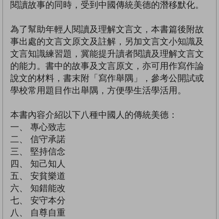
閱讀故事的同時，受到中國傳統美德的潛移默化。
為了幫助年輕人閱讀及理解文言文，本書篇後附故
事出處的文言文原文及註解，另加文言文小知識及
文言知識練習題，冀能提升讀者閱讀及理解文言文
的能力。書中的故事及文言原文，亦可用作寫作論
說文的材料，書末附「寫作舉隅」，參考公開試或
學校常用題目作出舉隅，方便學生活學活用。
本書內容介紹以下八種中國人的傳統美德：
一、 專心致志
二、 信守承諾
三、 堅持信念
四、 知己知人
五、 安貧樂道
六、 知錯能改
七、 安守本分
八、 自尊自重