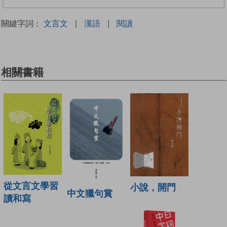
關鍵字詞：
文言文
|
漢語
|
閱讀
相關書籍
從文言文學習
小說，開門
中文獵句賞
讀和寫