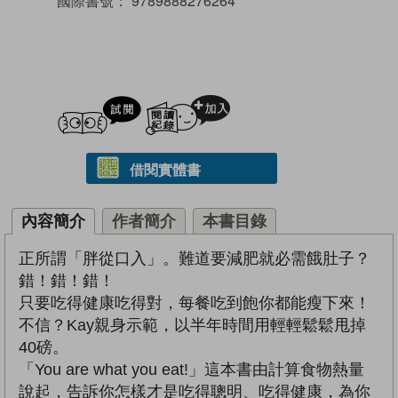
國際書號：
9789888276264
試閲
加入閱讀紀錄
借閱實體書
內容簡介
作者簡介
本書目錄
正所謂「胖從口入」。難道要減肥就必需餓肚子？
錯！錯！錯！
只要吃得健康吃得對，每餐吃到飽你都能瘦下來！
不信？Kay親身示範，以半年時間用輕輕鬆鬆甩掉
40磅。
「You are what you eat!」這本書由計算食物熱量
說起，告訴你怎樣才是吃得聰明、吃得健康，為你