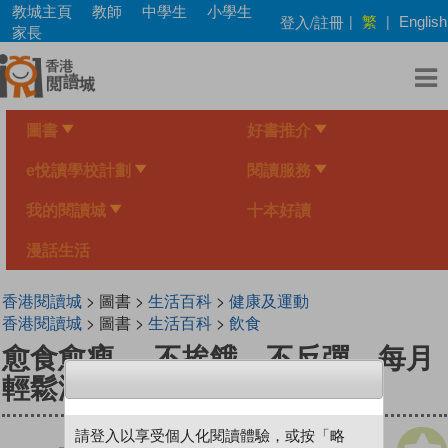
Skip
教城主頁
教師
中學生
小學生
繁
登入/註冊
|
|
English
to
家長
main
content
圖書
好書推介
e悅讀學校計劃
閱讀服務
我的閱讀城
十本好讀
漫話生活
香港閱讀城
> 圖書 >
生活百科
>
健康及運動
香港閱讀城
> 圖書 >
生活百科
>
飲食
愈食愈瘦──不挨餓、不反彈，每月
輕鬆減7磅
請登入以享受個人化閱讀體驗，或按「略