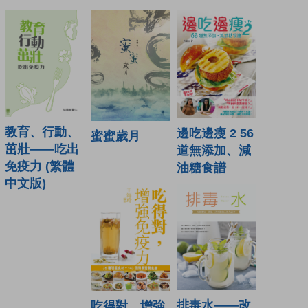
教育、行動、
邊吃邊瘦 2 56
蜜蜜歲月
茁壯——吃出
道無添加、減
免疫力 (繁體
油糖食譜
中文版)
排毒水——改
吃得對，增強