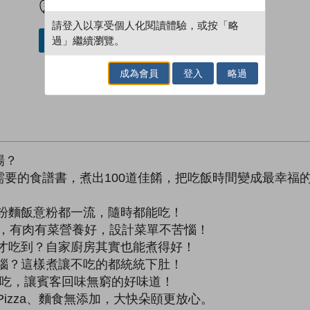
請登入以享受個人化閱讀體驗，或按「略
過」繼續瀏覽。
借閱實體書
成為會員
登入
略過
場？
要的食譜書，煮出100道佳餚，把吃飯時間變成最幸福
粉麵飯意粉都一流，隨時都能吃！
菜，有肉有菜營養好，設計菜單不苦惱！
館才吃到？自家廚房其實也能煮得好！
惱？這樣煮讓不吃的都統統下肚！
再吃，讓賓客回味無窮的好味道！
izza、麵食無添加，大快朵頤更放心。