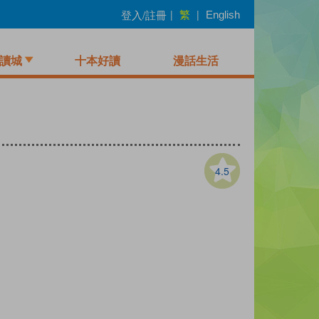
繁
登入/註冊
|
|
English
讀城
十本好讀
漫話生活
4.5