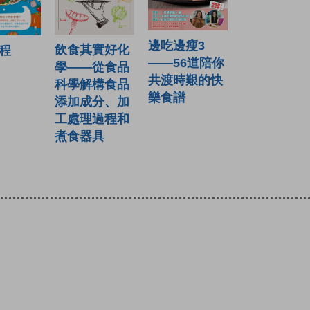
邊吃邊瘦3
飲食其實好化
程
——56道陪你
學——從食品
共渡時艱的快
科學解構食品
樂食譜
添加成分、加
工處理過程和
煮食器具