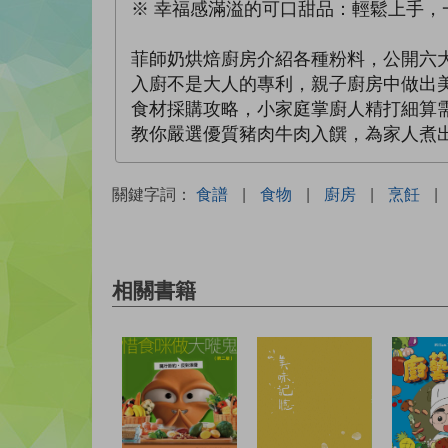
※ 幸福感滿溢的可口甜品：輕鬆上手，
菲師奶烘焙廚房介紹各種粉料，公開六
入廚不是大人的專利，親子廚房中做出
食材採購攻略，小家庭掌廚人精打細算
教你嚴選優質豬肉牛肉入饌，為家人煮
關鍵字詞：
食譜
|
食物
|
廚房
|
烹飪
|
相關書籍