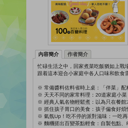
內容簡介
作者簡介
忙碌生活之中，回家煮菜吃飯猶如上戰
跟着這本迎合小家庭中各人口味和飲食需
※ 常備醬料佐料省時上桌：「伴菜」配
※ 天天不同的家常料理：20道家庭小
※ 經典人氣名物輕鬆煮：以為只在餐
※ 抓住孩子胃口的美食：孩子偏食好煩
※ 氣氛Up！吃不停的派對滋味：一吃
※ 麵糰搓出百變茶點輕食：自製包點、P