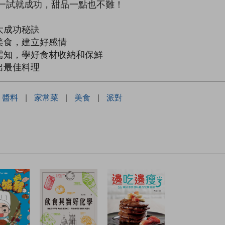
一試就成功，甜品一點也不難！
大成功秘訣
美食，建立好感情
需知，學好食材收納和保鮮
出最佳料理
醬料
|
家常菜
|
美食
|
派對