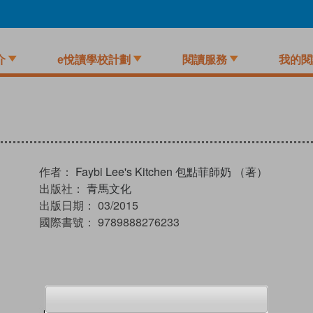
介
e悅讀學校計劃
閱讀服務
我的閱
作者：
Faybi Lee's Kitchen 包點菲師奶 （著）
出版社：
青馬文化
出版日期：
03/2015
國際書號：
9789888276233
試閲
加入閱讀紀錄