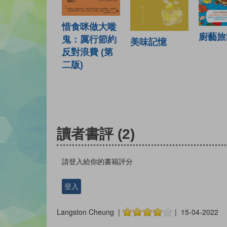
惜食咪做大嘥
廚藝旅
鬼：厲行節約
美味記憶
反對浪費 (第
二版)
讀者書評
(2)
請登入給你的書籍評分
登入
Langston Cheung |
| 15-04-2022