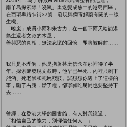
2018年，為了解救M virus帶給調整者的厄運，
南丫島探索隊「曉嵐」重返變成焦土的港島西區，
在西環卑路乍街32號，發現與病毒解藥有關的一線
生機。
「曉嵐」成員小雨和朱古力，在一個下雨天暗訪港
島生還者文叔的木屋，
善與惡的真相，無法忘懷的回憶，即將被解封……
我只是不理解，他是抱著甚麼信念在那裡待了半
年。探索隊發現文叔時，他早已半死，內裡只剩下
烈酒、死老鼠和死屍殘肢。試想想你遇上了這樣的
事，斷了右腿，斷了糧，卻寧願吃腐屍也要堅持下
去……
曾經，在香港大學的圖書館，有人對我說過，
「相信自己的能力，別輕信任何人。」