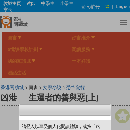
Skip
教城主頁
教師
中學生
小學生
繁
登入/註冊
|
|
English
to
家長
main
content
圖書
好書推介
e悅讀學校計劃
閱讀服務
我的閱讀城
十本好讀
漫話生活
香港閱讀城
> 圖書 >
文學小說
>
恐怖驚慄
凶港──生還者的善與惡(上)
5
請登入以享受個人化閱讀體驗，或按「略