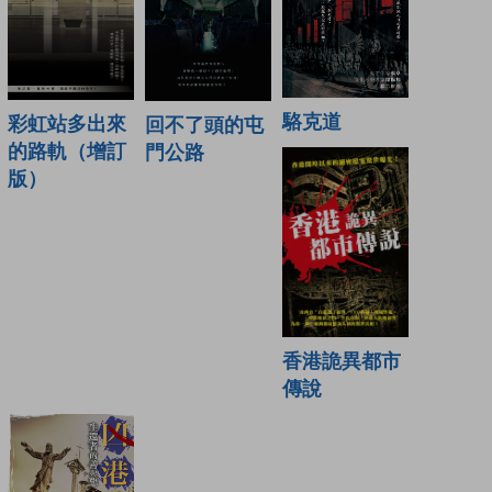
駱克道
彩虹站多出來
回不了頭的屯
的路軌（增訂
門公路
版）
香港詭異都市
傳說