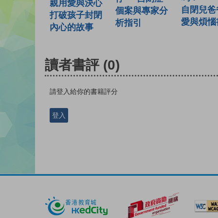
親用愛與決心
自閉兒爸
個案與專家分
打破孩子封閉
愛與煩惱
析指引
內心的故事
讀者書評
(0)
請登入給你的書籍評分
登入