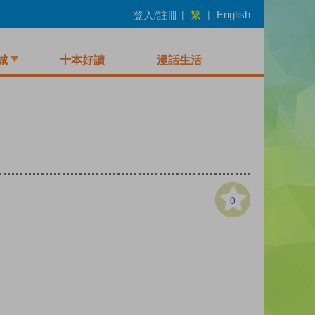
繁
登入/註冊
|
|
English
城
十本好讀
漫話生活
0