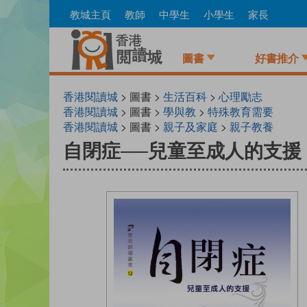
Skip
教城主頁
教師
中學生
小學生
家長
to
main
content
圖書
好書推介
香港閱讀城
> 圖書 >
生活百科
>
心理勵志
香港閱讀城
> 圖書 >
學與教
>
特殊教育需要
香港閱讀城
> 圖書 >
親子及家庭
>
親子教養
自閉症──兒童至成人的支援