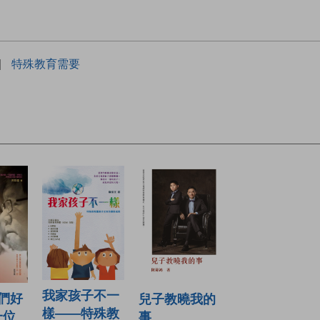
|
特殊教育需要
我家孩子不一
們好
兒子教曉我的
樣——特殊教
一位
事