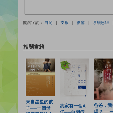
關鍵字詞：
自閉
|
支援
|
影響
|
系統思維
相關書籍
來自星星的孩
爸爸，我
我家有一個A
子──一個母
嗎？──
仔──自閉症