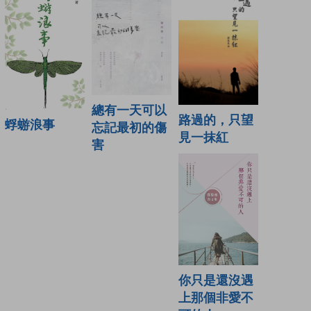
總有一天可以
路過的，只望
蜉蝣浪事
忘記最初的傷
見一抹紅
害
你只是還沒遇
上那個非愛不