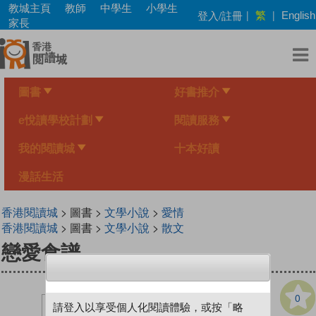
Skip
教城主頁
教師
中學生
小學生
繁
登入/註冊
|
|
English
to
家長
main
content
圖書
好書推介
e悅讀學校計劃
閱讀服務
我的閱讀城
十本好讀
漫話生活
香港閱讀城
> 圖書 >
文學小說
>
愛情
香港閱讀城
> 圖書 >
文學小說
>
散文
戀愛食譜
0
請登入以享受個人化閱讀體驗，或按「略