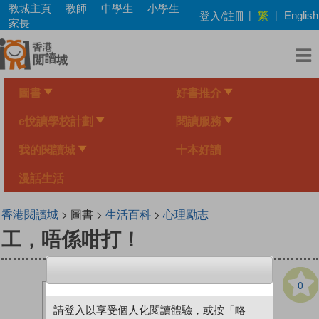
Skip
教城主頁
教師
中學生
小學生
繁
登入/註冊
|
|
English
to
家長
main
content
圖書
好書推介
e悅讀學校計劃
閱讀服務
我的閱讀城
十本好讀
漫話生活
香港閱讀城
> 圖書 >
生活百科
>
心理勵志
工，唔係咁打！
0
請登入以享受個人化閱讀體驗，或按「略