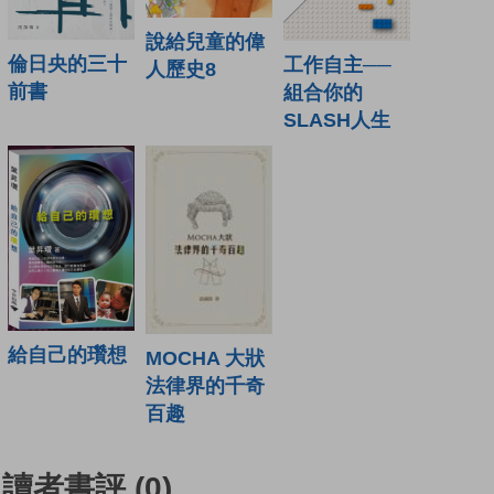
說給兒童的偉
倫日央的三十
工作自主──
人歷史8
前書
組合你的
SLASH人生
給自己的瓚想
MOCHA 大狀
法律界的千奇
百趣
讀者書評
(0)