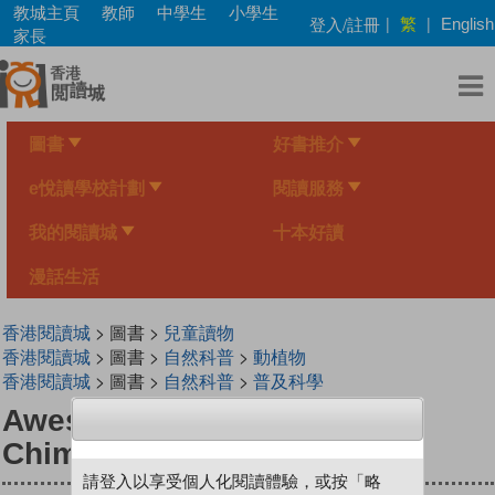
Skip
教城主頁
教師
中學生
小學生
繁
登入/註冊
|
|
English
to
家長
main
content
圖書
好書推介
e悅讀學校計劃
閱讀服務
我的閱讀城
十本好讀
漫話生活
香港閱讀城
> 圖書 >
兒童讀物
香港閱讀城
> 圖書 >
自然科普
>
動植物
香港閱讀城
> 圖書 >
自然科普
>
普及科學
Awesome African Animals!:
Chimpanzees Are Awesome!
請登入以享受個人化閱讀體驗，或按「略