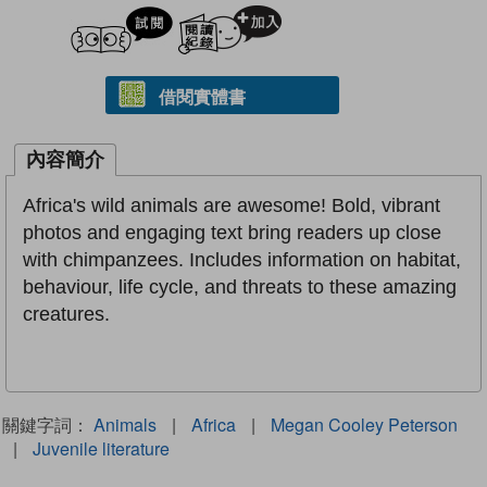
試閲
加入閱讀紀錄
借閱實體書
內容簡介
Africa's wild animals are awesome! Bold, vibrant
photos and engaging text bring readers up close
with chimpanzees. Includes information on habitat,
behaviour, life cycle, and threats to these amazing
creatures.
關鍵字詞：
Animals
|
Africa
|
Megan Cooley Peterson
|
Juvenile literature