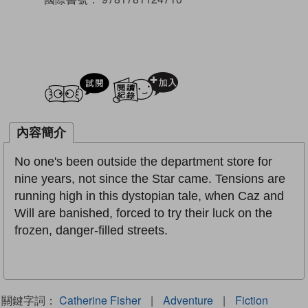
試閲
加入閱讀紀錄
內容簡介
No one's been outside the department store for
nine years, not since the Star came. Tensions are
running high in this dystopian tale, when Caz and
Will are banished, forced to try their luck on the
frozen, danger-filled streets.
關鍵字詞：
Catherine Fisher
|
Adventure
|
Fiction