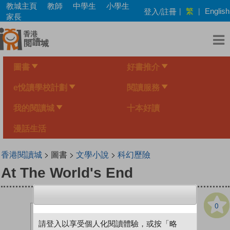
Skip
教城主頁
教師
中學生
小學生
繁
登入/註冊
|
|
English
to
家長
main
content
圖書
好書推介
e悅讀學校計劃
閱讀服務
我的閱讀城
十本好讀
漫話生活
香港閱讀城
> 圖書 >
文學小說
>
科幻歷險
At The World's End
0
請登入以享受個人化閱讀體驗，或按「略