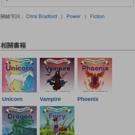
關鍵字詞：
Chris Bradford
|
Power
|
Fiction
相關書籍
Unicorn
Vampire
Phoenix