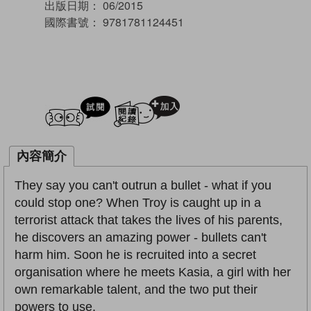
出版日期：
06/2015
國際書號：
9781781124451
試閲
加入閱讀紀錄
內容簡介
They say you can't outrun a bullet - what if you
could stop one? When Troy is caught up in a
terrorist attack that takes the lives of his parents,
he discovers an amazing power - bullets can't
harm him. Soon he is recruited into a secret
organisation where he meets Kasia, a girl with her
own remarkable talent, and the two put their
powers to use.