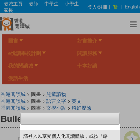
Skip
教城主頁
教師
中學生
小學生
繁
登入/註冊
|
|
English
to
家長
main
content
圖書
好書推介
e悅讀學校計劃
閱讀服務
我的閱讀城
十本好讀
漫話生活
香港閱讀城
> 圖書 >
兒童讀物
香港閱讀城
> 圖書 >
語言文字
>
英文
香港閱讀城
> 圖書 >
文學小說
>
科幻歷險
Bullet Catcher
請登入以享受個人化閱讀體驗，或按「略
0