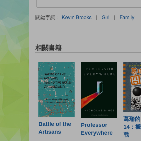
關鍵字詞：
Kevin Brooks
|
Girl
|
Family
相關書籍
葛瑞的
Battle of the
Professor
14：
Artisans
Everywhere
戰