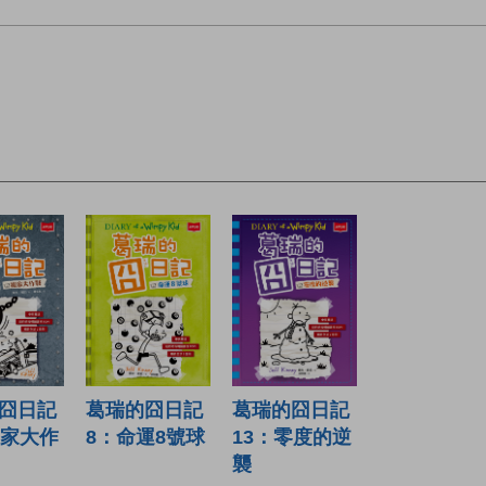
囧日記
葛瑞的囧日記
葛瑞的囧日記
搬家大作
8：命運8號球
13：零度的逆
襲