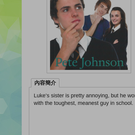
內容簡介
Luke’s sister is pretty annoying, but he w
with the toughest, meanest guy in school.