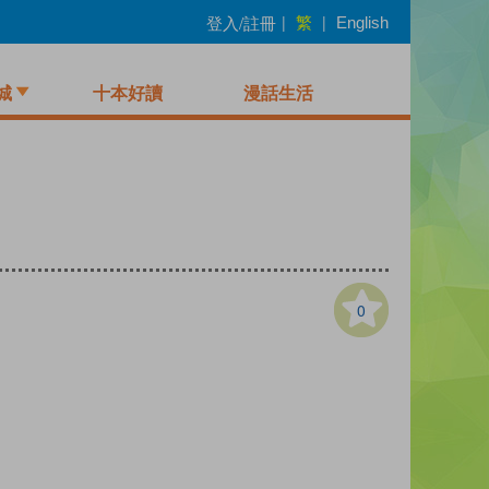
繁
登入/註冊
|
|
English
城
十本好讀
漫話生活
0