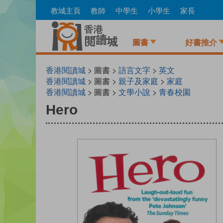
Skip
教城主頁
教師
中學生
小學生
家長
to
main
content
圖書
好書推介
香港閱讀城
> 圖書 >
語言文字
>
英文
香港閱讀城
> 圖書 >
親子及家庭
>
家庭
香港閱讀城
> 圖書 >
文學小說
>
青春校園
Hero