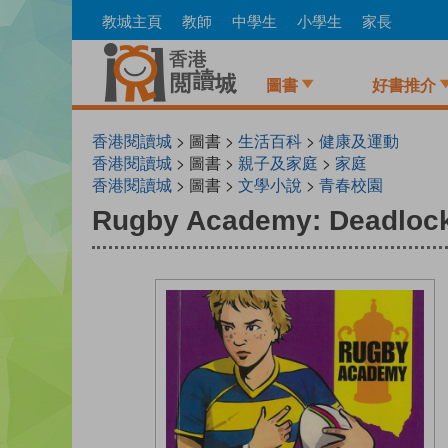
Skip
教城主頁
教師
中學生
小學生
家長
to
main
content
圖書
好書推介
香港閱讀城
> 圖書 >
生活百科
>
健康及運動
香港閱讀城
> 圖書 >
親子及家庭
>
家庭
香港閱讀城
> 圖書 >
文學小說
>
青春校園
Rugby Academy: Deadloc