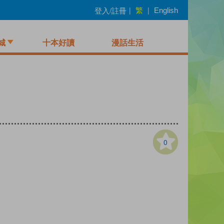
繁
登入/註冊
|
|
English
城
十本好讀
漫話生活
0