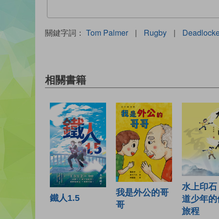
關鍵字詞：
Tom Palmer
|
Rugby
|
Deadlock
相關書籍
水上印石
我是外公的哥
鐵人1.5
道少年的
哥
旅程