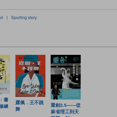
ed
|
Sporting story
：書
露佩．王不跳
重劍2.5——從
修練
舞
麻省理工到天