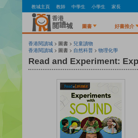
Skip
教城主頁
教師
中學生
小學生
家長
to
main
content
圖書
好書推介
香港閱讀城
> 圖書 >
兒童讀物
香港閱讀城
> 圖書 >
自然科普
>
物理化學
Read and Experiment: Exp