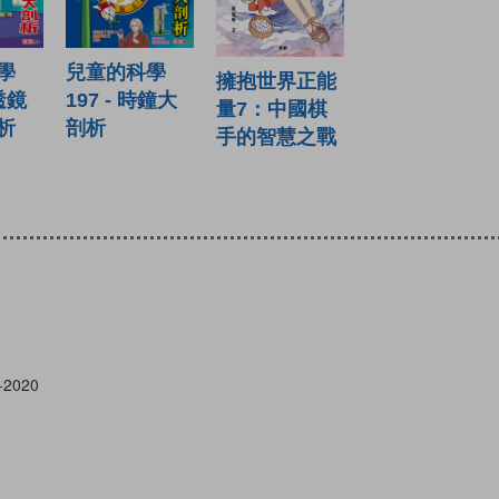
學
兒童的科學
擁抱世界正能
凹透鏡
197 - 時鐘大
量7：中國棋
析
剖析
手的智慧之戰
-2020