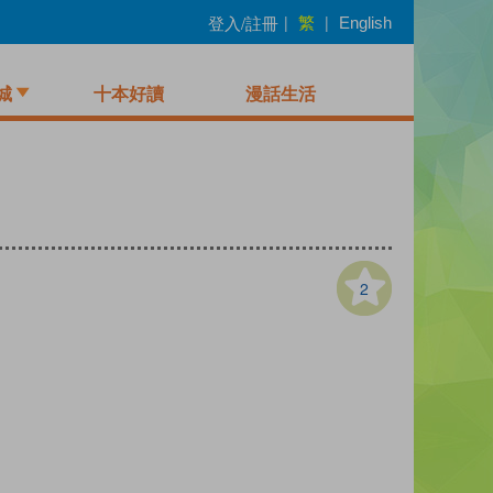
繁
登入/註冊
|
|
English
城
十本好讀
漫話生活
2