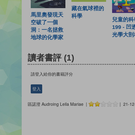
藏在氣球裡的
馬里奧發現天
科學
兒童的科
空破了一個
199 - 
洞：一名拯救
光學大剖
地球的化學家
讀者書評
(1)
請登入給你的書籍評分
登入
區諾澄 Audroing Leila Mariae |
| 21-12