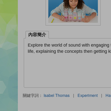
內容簡介
Explore the world of sound with engaging t
life, explaining the concepts then getting 
關鍵字詞：
Isabel Thomas
|
Experiment
|
Ha