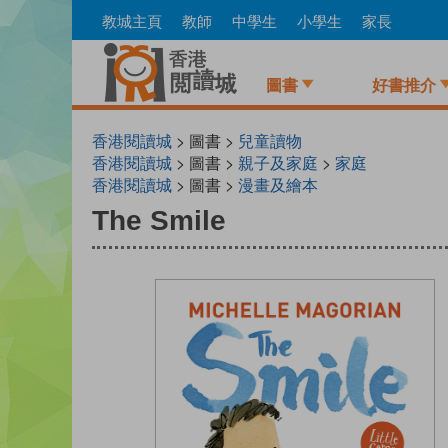
Skip
教城主頁
教師
中學生
小學生
家長
to
main
content
圖書
好書推介
香港閱讀城
> 圖書 >
兒童讀物
香港閱讀城
> 圖書 >
親子及家庭
>
家庭
香港閱讀城
> 圖書 >
漫畫及繪本
The Smile