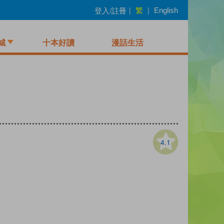
繁
登入/註冊
|
|
English
城
十本好讀
漫話生活
4.1