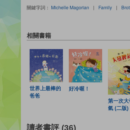
關鍵字詞：
Michelle Magorian
|
Family
|
Brot
相關書籍
世界上最棒的
好冷喔！
爸爸
第一次大
氣 (二版)
讀者書評
(36)