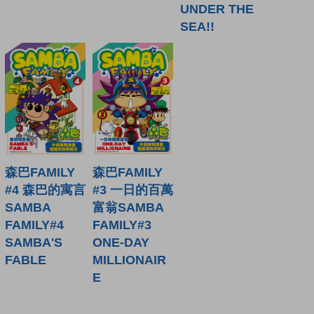
UNDER THE
SEA!!
森巴FAMILY
森巴FAMILY
#4 森巴的寓言
#3 一日的百萬
SAMBA
富翁SAMBA
FAMILY#4
FAMILY#3
SAMBA'S
ONE-DAY
FABLE
MILLIONAIR
E