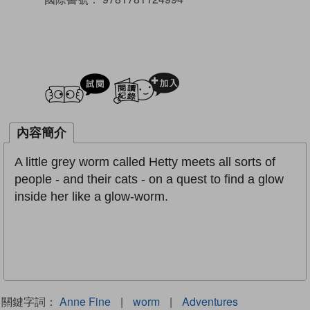
試閲
加入閱讀紀錄
內容簡介
A little grey worm called Hetty meets all sorts of
people - and their cats - on a quest to find a glow
inside her like a glow-worm.
關鍵字詞：
Anne Fine
|
worm
|
Adventures