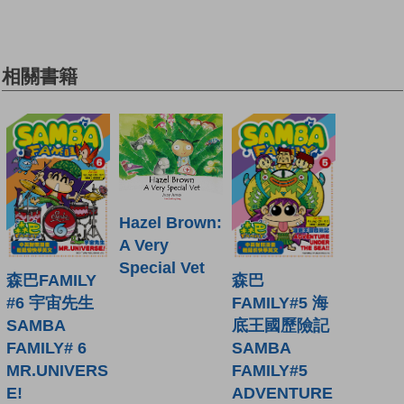
相關書籍
Hazel Brown:
A Very
Special Vet
森巴FAMILY
森巴
#6 宇宙先生
FAMILY#5 海
SAMBA
底王國歷險記
FAMILY# 6
SAMBA
MR.UNIVERS
FAMILY#5
E!
ADVENTURE