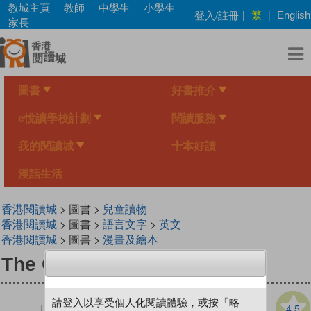
Skip
教城主頁
教師
中學生
小學生
繁
登入/註冊
|
|
English
to
家長
main
content
圖書
好書推介
e悅讀學校計劃
閱讀服務
我的閱讀城
十本好讀
漫話生活
香港閱讀城
> 圖書 >
兒童讀物
香港閱讀城
> 圖書 >
語言文字
>
英文
香港閱讀城
> 圖書 >
漫畫及繪本
The Gingerbread Star
請登入以享受個人化閱讀體驗，或按「略
4.5