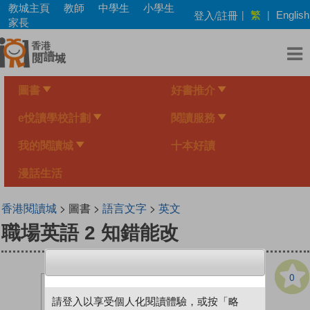
Skip
教城主頁
教師
中學生
小學生
繁
登入/註冊
|
|
English
to
家長
main
content
圖書
好書推介
e悅讀學校計劃
閱讀服務
我的閱讀城
十本好讀
漫話生活
香港閱讀城
> 圖書 >
語言文字
>
英文
職場英語 2 知錯能改
0
請登入以享受個人化閱讀體驗，或按「略