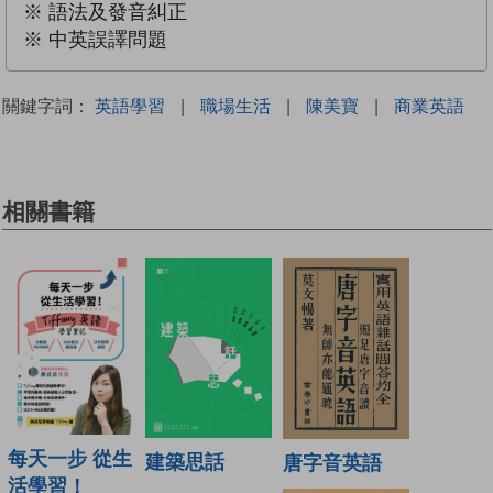
※ 語法及發音糾正
※ 中英誤譯問題
關鍵字詞：
英語學習
|
職場生活
|
陳美寶
|
商業英語
相關書籍
每天一步 從生
建築思話
唐字音英語
活學習！