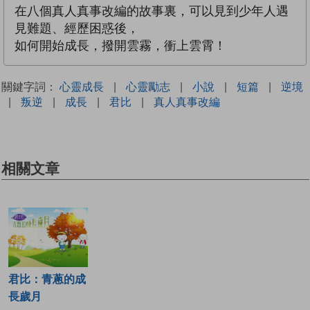
在八個真人真事改編的故事裏，可以見到少年人遇
見難題、經歷困惑後，
如何開始成長，撥開雲霧，衝上雲霄！
關鍵字詞：
心靈成長
|
心靈勵志
|
小說
|
短篇
|
逆境
|
叛逆
|
成長
|
君比
|
真人真事改編
相關文章
君比：青蔥的成
長歲月