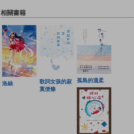
相關書籍
孤島的溫柔
歌詞女孩的寂
洛絲
寞便條