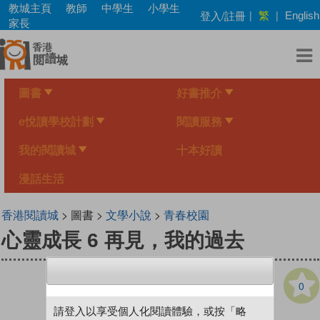
Skip
教城主頁
教師
中學生
小學生
繁
登入/註冊
|
|
English
to
家長
main
content
圖書
好書推介
e悅讀學校計劃
閱讀服務
我的閱讀城
十本好讀
漫話生活
香港閱讀城
> 圖書 >
文學小說
>
青春校園
心靈成長 6 再見，我的過去
0
請登入以享受個人化閱讀體驗，或按「略