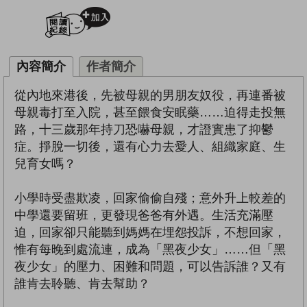
加入閱讀紀錄
內容簡介
作者簡介
從內地來港後，先被母親的男朋友奴役，再連番被
母親毒打至入院，甚至餵食安眠藥……迫得走投無
路，十三歲那年持刀恐嚇母親，才證實患了抑鬱
症。掙脫一切後，還有心力去愛人、組織家庭、生
兒育女嗎？
小學時受盡欺凌，回家偷偷自殘；意外升上較差的
中學還要留班，更發現爸爸有外遇。生活充滿壓
迫，回家卻只能聽到媽媽在埋怨投訴，不想回家，
惟有每晚到處流連，成為「黑夜少女」……但「黑
夜少女」的壓力、困難和問題，可以告訴誰？又有
誰肯去聆聽、肯去幫助？