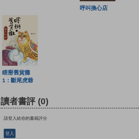
呼叫換心店
瞎掰舊貨攤
1：斷尾虎爺
讀者書評
(0)
請登入給你的書籍評分
登入