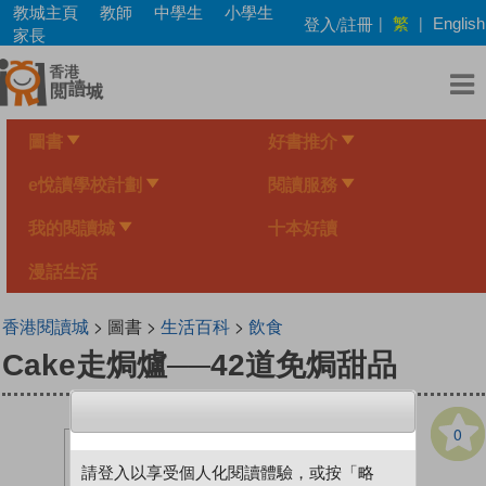
Skip
教城主頁
教師
中學生
小學生
繁
登入/註冊
|
|
English
to
家長
main
content
圖書
好書推介
e悅讀學校計劃
閱讀服務
我的閱讀城
十本好讀
漫話生活
香港閱讀城
> 圖書 >
生活百科
>
飲食
Cake走焗爐──42道免焗甜品
0
請登入以享受個人化閱讀體驗，或按「略