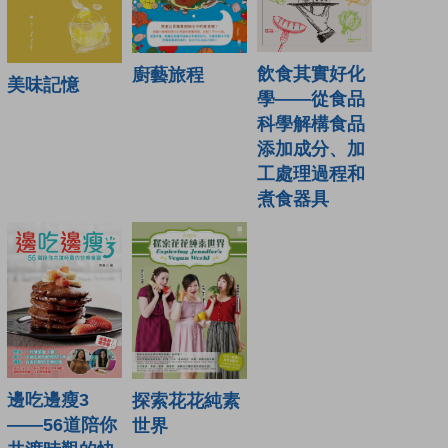
飲食其實好化
廚藝旅程
美味記憶
學——從食品
科學解構食品
添加成分、加
工處理過程和
煮食器具
邊吃邊瘦3
探索花花純素
——56道陪你
世界