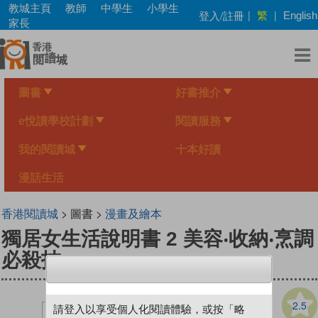
Skip
教城主頁
教師
中學生
小學生
繁
登入/註冊
|
|
English
to
家長
main
content
圖書
好書推介
e悅讀學校計劃
閱讀服務
我的閱讀城
十本好讀
漫話生活
香港閱讀城
> 圖書 >
漫畫及繪本
獨居女生活說明書 2 美容‧收納‧烹調
必殺技
2.5
請登入以享受個人化閱讀體驗，或按「略