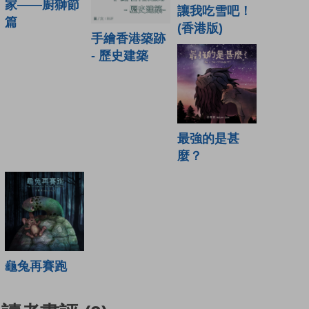
家——廚獅節
讓我吃雪吧！
篇
(香港版)
手繪香港築跡
- 歷史建築
最強的是甚
麼？
龜兔再賽跑