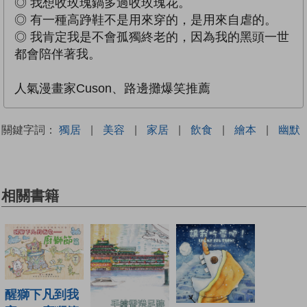
◎ 我想收玫瑰鍋多過收玫瑰花。
◎ 有一種高踭鞋不是用來穿的，是用來自虐的。
◎ 我肯定我是不會孤獨終老的，因為我的黑頭一世
都會陪伴著我。
人氣漫畫家Cuson、路邊攤爆笑推薦
關鍵字詞：
獨居
|
美容
|
家居
|
飲食
|
繪本
|
幽默
相關書籍
醒獅下凡到我