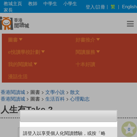
Skip
教城主頁
教師
中學生
小學生
繁
登入/註冊
|
|
English
to
家長
main
content
圖書
好書推介
e悅讀學校計劃
閱讀服務
我的閱讀城
十本好讀
漫話生活
香港閱讀城
> 圖書 >
文學小說
>
散文
香港閱讀城
> 圖書 >
生活百科
>
心理勵志
人生有Take 2
0
請登入以享受個人化閱讀體驗，或按「略