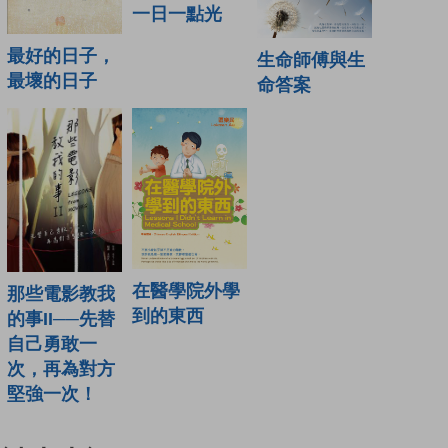
一日一點光
最好的日子，
生命師傅與生
最壞的日子
命答案
在醫學院外學
那些電影教我
到的東西
的事II──先替
自己勇敢一
次，再為對方
堅強一次！