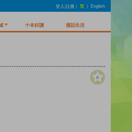
繁
登入/註冊
|
|
English
城
十本好讀
漫話生活
0