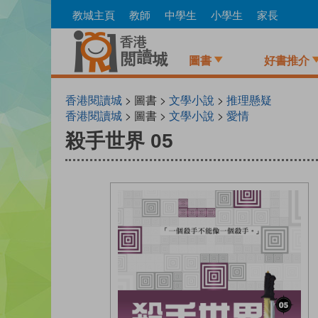
Skip
教城主頁
教師
中學生
小學生
家長
to
main
content
圖書
好書推介
香港閱讀城
> 圖書 >
文學小說
>
推理懸疑
香港閱讀城
> 圖書 >
文學小說
>
愛情
殺手世界 05