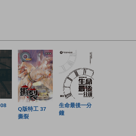
生命最後一分
08
Q版特工 37
鐘
撕裂