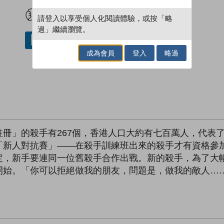
試閲
加入閱讀紀錄
請登入以享受個人化閱讀體驗，或按「略
過」繼續瀏覽。
借閱實體書
成為會員
登入
略過
冊」的殺手有267個，香港人口大約有七百萬人，代表了2
「新人對抗賽」——在殺手訓練班出來的殺手才有資格參
定，新手要連同一位舊殺手合作出戰。新的殺手，為了大
開始。「你可以拒絕做我的朋友，問題是，做我的敵人…