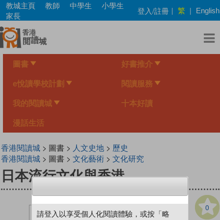
Skip
教城主頁
教師
中學生
小學生
繁
登入/註冊
|
|
English
to
家長
main
content
圖書
好書推介
e悅讀學校計劃
閱讀服務
我的閱讀城
十本好讀
漫話生活
香港閱讀城
> 圖書 >
人文史地
>
歷史
香港閱讀城
> 圖書 >
文化藝術
>
文化研究
日本流行文化與香港
0
請登入以享受個人化閱讀體驗，或按「略