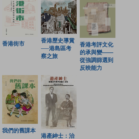
香港歷史導賞
香港街市
香港考評文化
──港島區考
的承與變——
察之旅
從強調篩選到
反映能力
我們的舊課本
港產紳士：治