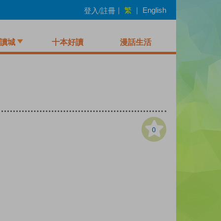
繁
登入/註冊
|
|
English
讀城
十本好讀
漫話生活
0