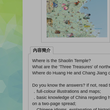
內容簡介
Where is the Shaolin Temple?
What are the ‘Three Treasures’ of nort
Where do Huang He and Chang Jiang co
Do you know the answers? If not, read 
．full-colour illustrations and maps;
．basic knowledge of China regarding hi
on a two-page spread;
．Chinese idioms, explanation of historic