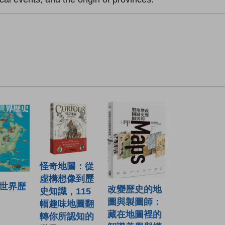
怪奇地圖：從
虛構想像到歷
世界歷
改變歷史的地
史知識，115
圖與製圖師：
幅趣味地圖翻
藏在地圖裡的
轉你所認知的