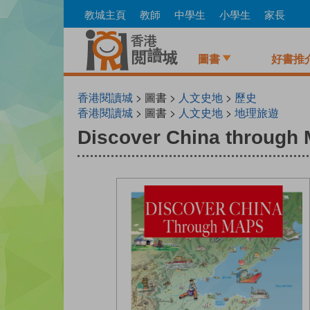
Skip
教城主頁
教師
中學生
小學生
家長
to
main
content
圖書
好書推
香港閱讀城
> 圖書 >
人文史地
>
歷史
香港閱讀城
> 圖書 >
人文史地
>
地理旅遊
Discover China through