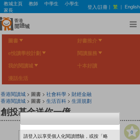
Skip
教城主頁
教師
中學生
小學生
繁
登入/註冊
|
|
English
to
家長
main
content
圖書
好書推介
e悅讀學校計劃
閱讀服務
我的閱讀城
十本好讀
漫話生活
香港閱讀城
> 圖書 >
社會科學
>
財經金融
香港閱讀城
> 圖書 >
生活百科
>
生涯規劃
創投基金送你一億
0
請登入以享受個人化閱讀體驗，或按「略