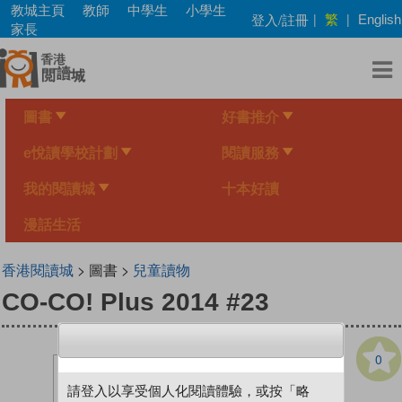
Skip
教城主頁
教師
中學生
小學生
繁
登入/註冊
|
|
English
to
家長
main
content
圖書
好書推介
e悅讀學校計劃
閱讀服務
我的閱讀城
十本好讀
漫話生活
香港閱讀城
> 圖書 >
兒童讀物
CO-CO! Plus 2014 #23
0
請登入以享受個人化閱讀體驗，或按「略