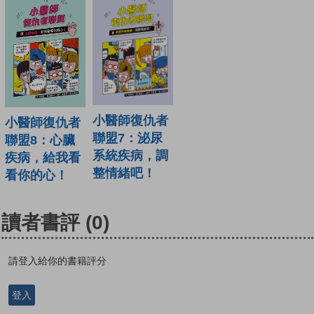
小醫師復仇者
小醫師復仇者
聯盟7：泌尿
聯盟8：心臟
系統疾病，調
疾病，給我看
整情緒吧！
看你的心！
讀者書評
(0)
請登入給你的書籍評分
登入