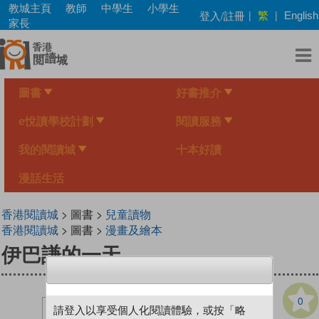
Skip
教城主頁
教師
中學生
小學生
繁
登入/註冊
|
|
English
to
家長
main
content
圖書
好書推介
e悅讀學校計劃
閱讀服務
我的閱讀城
十本好讀
漫話生活
香港閱讀城
> 圖書 >
兒童讀物
香港閱讀城
> 圖書 >
漫畫及繪本
伊巴謙的一天
0
請登入以享受個人化閱讀體驗，或按「略