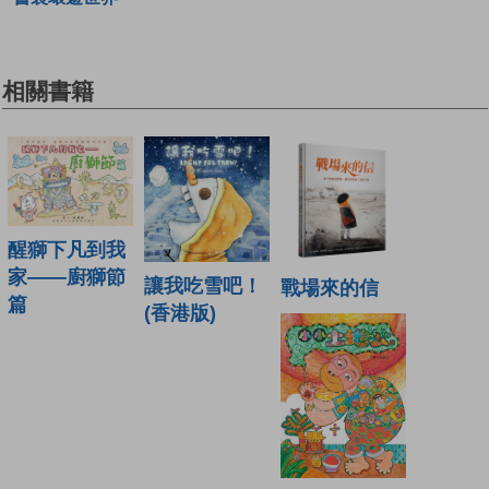
相關書籍
醒獅下凡到我
家——廚獅節
讓我吃雪吧！
戰場來的信
篇
(香港版)