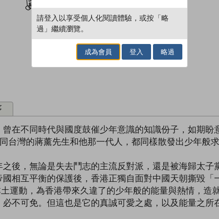
請登入以享受個人化閱讀體驗，或按「略
過」繼續瀏覽。
成為會員
登入
略過
序
。曾在不同時代與國度鼓催少年意識的知識份子，如期盼
認同台灣的蔣薰先生和他那一代人，都同樣散發出少年般
年之後，無論是失去鬥志的主流反對派，還是被海歸太子
帝國相互平衡的保護後，香港正獨自面對中國天朝撕毀「
本土運動，為香港帶來久違了的少年般的能量與熱情，造
，必不可免。但這也是它的真誠可愛之處，以及能量之所