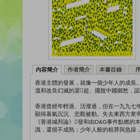
內容簡介
作者簡介
本書目錄
香港主體的發展，就像一個少年人的成長
溫和改良幻滅的梁超、擺脫中國鄉愁，
香港曾經年輕過、活潑過，但在一九九七
顯得暮氣沉沉、悲觀被動。失去東西方衆
《香港城邦論》發和由D&G事件點燃的
識，還很不成熟；少年人般的粗莽與急躁