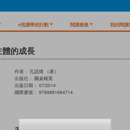
e悅讀學校計劃
閱讀服務
我的閱讀
主體的成長
作者：
孔誥烽 （著）
出版社：
圓桌精英
出版日期：
07/2014
國際書號：
9789881684714
加入閱讀紀錄