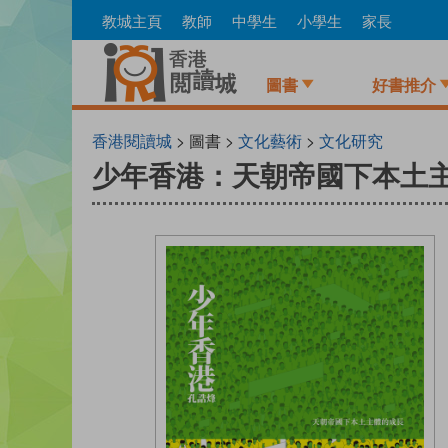
Skip
教城主頁
教師
中學生
小學生
家長
to
main
content
圖書
好書推介
香港閱讀城
> 圖書 >
文化藝術
>
文化研究
少年香港：天朝帝國下本土