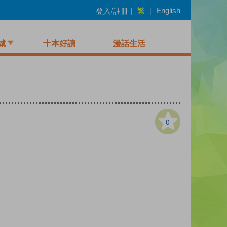
繁
登入/註冊
|
|
English
城
十本好讀
漫話生活
0