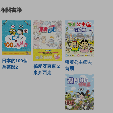
相關書籍
日本的100個
帶着公主病去
係愛呀東東 2
為甚麼2
首爾
東奔西走