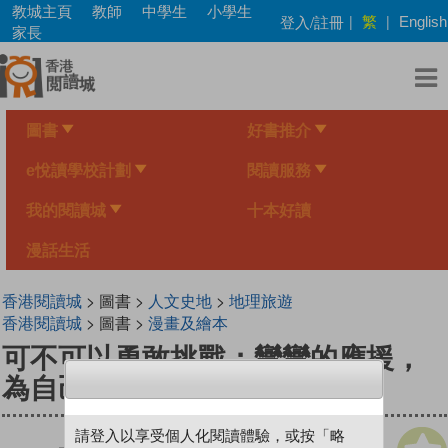
Skip
教城主頁
教師
中學生
小學生
繁
登入/註冊
|
|
English
to
家長
main
content
圖書
好書推介
e悅讀學校計劃
閱讀服務
我的閱讀城
十本好讀
漫話生活
香港閱讀城
> 圖書 >
人文史地
>
地理旅遊
香港閱讀城
> 圖書 >
漫畫及繪本
可不可以勇敢挑戰：彎彎的應援，
為自己Fight again！
請登入以享受個人化閱讀體驗，或按「略