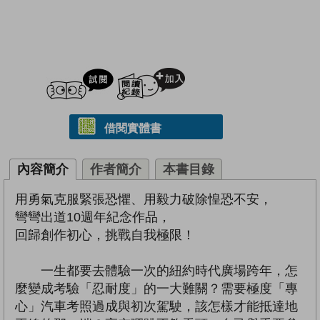
試閲
加入閱讀紀錄
借閱實體書
內容簡介
作者簡介
本書目錄
用勇氣克服緊張恐懼、用毅力破除惶恐不安，
彎彎出道10週年紀念作品，
回歸創作初心，挑戰自我極限！
一生都要去體驗一次的紐約時代廣場跨年，怎
麼變成考驗「忍耐度」的一大難關？需要極度「專
心」汽車考照過成與初次駕駛，該怎樣才能抵達地