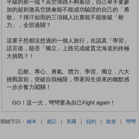
平線的那一端？高空彈跳不夠看頭，自己舉手要參
加的超刺激高空跳傘能不能成功驗證的自己的「勇
敢」？揮汗如雨的三項鐵人比賽能不能衝破「耐
力」，全部過關？
這輩子想都沒想過的一個人旅行，在認真「學習」
語言後，能否「獨立」上路完成縱貫北海道的終極
大挑戰？！
忍耐、專心、勇氣、體力、學習、獨立，六大
挑戰當前，突破自我極限，帶著與生俱來的幽默感
一步步奮力闖關！
GO！這一次，彎彎要為自己Fight again！
關鍵字詞：
繪本
|
遊記
|
美國
|
紐約
|
旅遊
|
彎彎