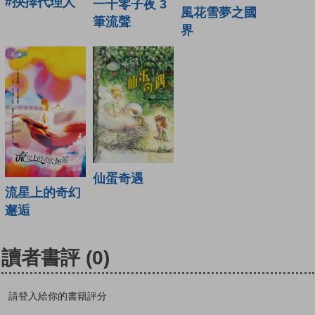
#抉擇代理人
一千零子夜 3
風花雪夢之國
筆流聲
界
仙蛋奇遇
流星上的奇幻
邂逅
讀者書評
(0)
請登入給你的書籍評分