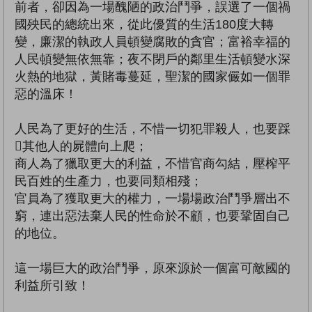
前者，卻因為一場醜陋的政治鬥爭，誤選了一個禍
國殃民的總統出來，從此優質的生活180度大轉
變，廉潔的執政人員頓變腐敗的貪官；富裕幸福的
人民頓變無依無靠；夜不閉戶的鄰里生活頓變水深
火熱的地獄，黃賭毒蔓延，聖潔的國家儼如一個罪
惡的溫床！
人民為了更好的生活，不惜一切犯罪殺人，也要踩
其他人的屍體向上爬；
商人為了獵取更大的利益，不惜官商勾結，壓榨平
民百姓的生產力，也要同類相殘；
官員為了獲取更大的權力，一場場政治鬥爭層出不
窮，連出惡法棄人民的性命於不顧，也要鞏固自己
的地位。
這一場巨大的政治鬥爭，原來源於一個富可敵國的
利益所引致！