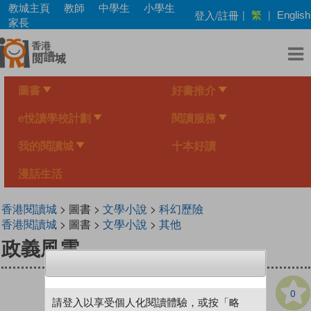
Skip
教城主頁
教師
中學生
小學生
繁
登入/註冊
|
|
English
to
家長
main
content
圖書
好書推介
e悅讀學校計劃
閱讀服務
我的閱讀城
十本好讀
漫話生活
香港閱讀城
> 圖書 >
文學小說
>
科幻歷險
香港閱讀城
> 圖書 >
文學小說
>
其他
政義風雲
0
請登入以享受個人化閱讀體驗，或按「略