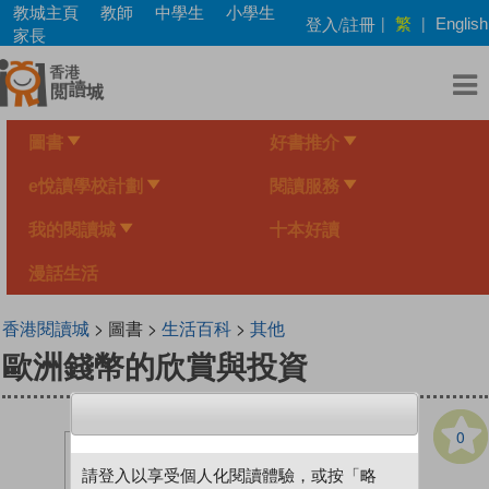
Skip
教城主頁
教師
中學生
小學生
繁
登入/註冊
|
|
English
to
家長
main
content
圖書
好書推介
e悅讀學校計劃
閱讀服務
我的閱讀城
十本好讀
漫話生活
香港閱讀城
> 圖書 >
生活百科
>
其他
歐洲錢幣的欣賞與投資
0
請登入以享受個人化閱讀體驗，或按「略