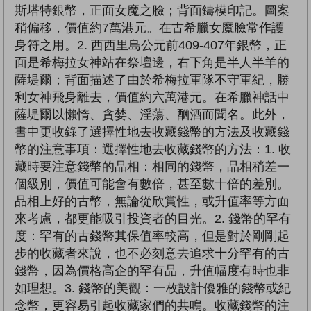
斯塔特銀幣，正面女魔之臉；背面鑄模印記。圖案
稍偏移，價值約7萬港元。在古希臘女魔臉常作護
身符之用。2. 西西里島公元前409-407年銀幣，正
面是希梅拉女神站在祭壇邊，右下角是半人半羊的
薩堤爾；背面描述了由於希梅拉軍隊不守軍紀，勝
利女神飛身離去，價值約六萬港元。在希臘神話中
薩堤爾以懶惰、貪婪、淫蕩、酗酒而聞名。此外，
書中更收錄了選擇性地去收藏錢幣的方法及收藏錢
幣的注意事項：選擇性地去收藏錢幣的方法：1. 收
藏時要注意錢幣的品相：相同的錢幣，品相稍差一
個級別，價值可能會有數倍，甚至數十倍的差別。
品相上好的古幣，無論從欣賞性，或升值率等方面
來考慮，都更能吸引投資者的目光。2. 錢幣的罕有
度：罕有的古錢幣其保值率較高，但是對於剛剛起
步的收藏者來說，也不必刻意去追求十分罕有的古
錢幣，因為價格高企的罕有品，升值幅度有時也非
如理想。3. 錢幣的美觀：一枚設計優雅的錢幣或紀
念幣，更容易引起收藏家們的共鳴。收藏錢幣的注