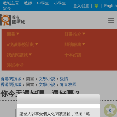
Skip
教城主頁
教師
中學生
小學生
繁
登入/註冊
|
|
English
to
家長
main
content
圖書
好書推介
e悅讀學校計劃
閱讀服務
我的閱讀城
十本好讀
漫話生活
香港閱讀城
> 圖書 >
文學小說
>
愛情
香港閱讀城
> 圖書 >
文學小說
>
青春校園
你今天還好嗎…還好嗎？
0
請登入以享受個人化閱讀體驗，或按「略