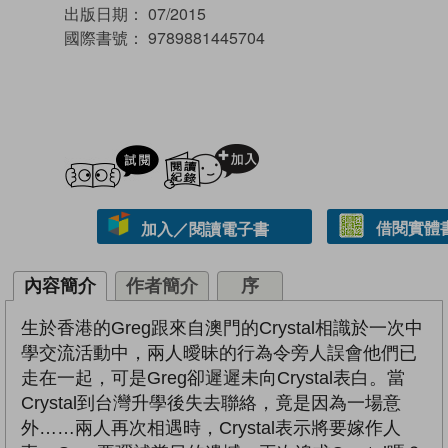
出版日期：
07/2015
國際書號：
9789881445704
試閲
加入閱讀紀錄
借閱實體
加入／閱讀電子書
內容簡介
作者簡介
序
生於香港的Greg跟來自澳門的Crystal相識於一次中
學交流活動中，兩人曖昧的行為令旁人誤會他們已
走在一起，可是Greg卻遲遲未向Crystal表白。當
Crystal到台灣升學後失去聯絡，竟是因為一場意
外……兩人再次相遇時，Crystal表示將要嫁作人