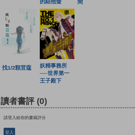
的結他聲
間
妖精事務所
找1/2顆荳蔻
──世界第一
王子殿下
讀者書評
(0)
請登入給你的書籍評分
登入