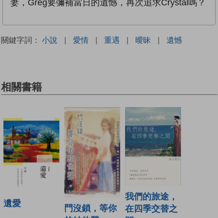
妻，Greg要彌補當日的遺憾，再次追求Crystal嗎？
關鍵字詞：
小說
|
愛情
|
重遇
|
曖昧
|
遺憾
相關書籍
我們的旅途，
遺愛
門沒鎖，等你
在四季交替之