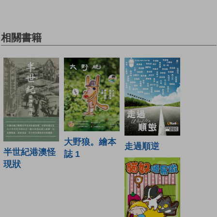
相關書籍
大野狼。繪本
走過順逆
半世紀港澳怪
誌 1
現狀