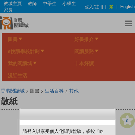
Skip
教城主頁
教師
中學生
小學生
繁
登入/註冊
|
|
English
to
家長
main
content
圖書
好書推介
e悅讀學校計劃
閱讀服務
我的閱讀城
十本好讀
漫話生活
香港閱讀城
> 圖書 >
生活百科
>
其他
散紙
0
請登入以享受個人化閱讀體驗，或按「略